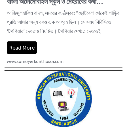
বাংলা অটোমোবাইল স্কুল ও মেহরাবের কথা…
আজিজুলহাকিম বাদল, সময়ের কণ্ঠস্বরঃ “ছোটবেলা থেকেই গাড়ির
প্রতি আমার অন্য রকম এক আগ্রহ ছিল। সে সময় বিবিসিতে
‘টপগিয়ার’ দেখতাম নিয়মিত। টপগিয়ার দেখতে দেখতেই
Read More
www.somoyerkonthosor.com